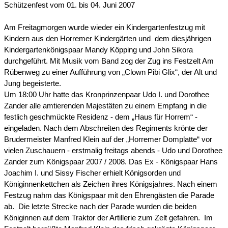
Schützenfest vom 01. bis 04. Juni 2007
Am Freitagmorgen wurde wieder ein Kindergartenfestzug mit
Kindern aus den Horremer Kindergärten und dem diesjährigen
Kindergartenkönigspaar Mandy Köpping und John Sikora
durchgeführt. Mit Musik vom Band zog der Zug ins Festzelt Am
Rübenweg zu einer Aufführung von „Clown Pibi Glix“, der Alt und
Jung begeisterte.
Um 18:00 Uhr hatte das Kronprinzenpaar Udo I. und Dorothee
Zander alle amtierenden Majestäten zu einem Empfang in die
festlich geschmückte Residenz - dem „Haus für Horrem“ -
eingeladen. Nach dem Abschreiten des Regiments krönte der
Brudermeister Manfred Klein auf der „Horremer Domplatte“ vor
vielen Zuschauern - erstmalig freitags abends - Udo und Dorothee
Zander zum Königspaar 2007 / 2008. Das Ex - Königspaar Hans
Joachim I. und Sissy Fischer erhielt Königsorden und
Königinnenkettchen als Zeichen ihres Königsjahres. Nach einem
Festzug nahm das Königspaar mit den Ehrengästen die Parade
ab. Die letzte Strecke nach der Parade wurden die beiden
Königinnen auf dem Traktor der Artillerie zum Zelt gefahren. Im