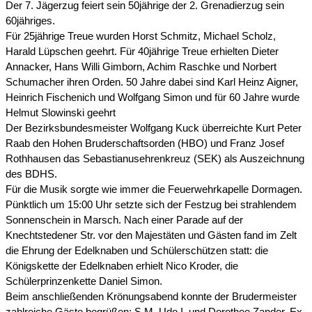
Der 7. Jägerzug feiert sein 50jährige der 2. Grenadierzug sein
60jähriges.
Für 25jährige Treue wurden Horst Schmitz, Michael Scholz,
Harald Lüpschen geehrt. Für 40jährige Treue erhielten Dieter
Annacker, Hans Willi Gimborn, Achim Raschke und Norbert
Schumacher ihren Orden. 50 Jahre dabei sind Karl Heinz Aigner,
Heinrich Fischenich und Wolfgang Simon und für 60 Jahre wurde
Helmut Slowinski geehrt
Der Bezirksbundesmeister Wolfgang Kuck überreichte Kurt Peter
Raab den Hohen Bruderschaftsorden (HBO) und Franz Josef
Rothhausen das Sebastianusehrenkreuz (SEK) als Auszeichnung
des BDHS.
Für die Musik sorgte wie immer die Feuerwehrkapelle Dormagen.
Pünktlich um 15:00 Uhr setzte sich der Festzug bei strahlendem
Sonnenschein in Marsch. Nach einer Parade auf der
Knechtstedener Str. vor den Majestäten und Gästen fand im Zelt
die Ehrung der Edelknaben und Schülerschützen statt: die
Königskette der Edelknaben erhielt Nico Kroder, die
Schülerprinzenkette Daniel Simon.
Beim anschließenden Krönungsabend konnte der Brudermeister