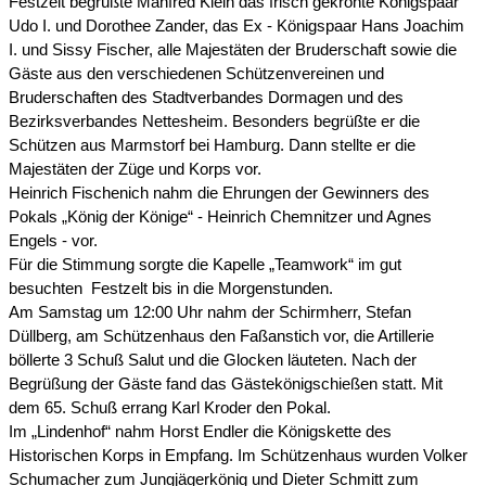
Festzelt begrüßte Manfred Klein das frisch gekrönte Königspaar
Udo I. und Dorothee Zander, das Ex - Königspaar Hans Joachim
I. und Sissy Fischer, alle Majestäten der Bruderschaft sowie die
Gäste aus den verschiedenen Schützenvereinen und
Bruderschaften des Stadtverbandes Dormagen und des
Bezirksverbandes Nettesheim. Besonders begrüßte er die
Schützen aus Marmstorf bei Hamburg. Dann stellte er die
Majestäten der Züge und Korps vor.
Heinrich Fischenich nahm die Ehrungen der Gewinners des
Pokals „König der Könige“ - Heinrich Chemnitzer und Agnes
Engels - vor.
Für die Stimmung sorgte die Kapelle „Teamwork“ im gut
besuchten Festzelt bis in die Morgenstunden.
Am Samstag um 12:00 Uhr nahm der Schirmherr, Stefan
Düllberg, am Schützenhaus den Faßanstich vor, die Artillerie
böllerte 3 Schuß Salut und die Glocken läuteten. Nach der
Begrüßung der Gäste fand das Gästekönigschießen statt. Mit
dem 65. Schuß errang Karl Kroder den Pokal.
Im „Lindenhof“ nahm Horst Endler die Königskette des
Historischen Korps in Empfang. Im Schützenhaus wurden Volker
Schumacher zum Jungjägerkönig und Dieter Schmitt zum