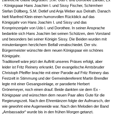
zahlreiche Gäste begrüßen: S.M. Udo I. und Dorothee Zander, Ex
- Königspaar Hans Joachim I. und Sissy Fischer, Schirmherr
Stefan Düllberg, S.M. Detlef und Anja Weber aus Delrath. Danach
hielt Manfred Klein einen humorvollen Rückblick auf das
Königsjahr von Hans Joachim I. und Sissy und das
Kronprinzenjahr von Udo I. und Dorothee. In seiner Ansprache
bedankte sich Hans Joachim bei seinen Schützen, dem Vorstand
und besonders bei seiner Königin Sissy. Die Beiden wurden mit
minutenlangem herzlichem Beifall verabschiedet. Der stv.
Bürgermeister wünschte dem neuen Königspaar ein schönes
Königsjahr.
Traditionell wäre jetzt der Auftritt unseres Präses erfolgt, aber
leider ist Fritz Reinery erkrankt. Der evangelische Amtsbruder
Christoph Pfeiffer brachte mit einer Parodie auf Fritz Reinery das
Festzelt in Stimmung und der Gemeindereferent Martin Brendler
legte mit einer Gesangseinlage, er parodierte Herbert
Grönemeyer, noch einen drauf. Beide dankten sie dem Ex -
Königspaar und wünschten dem neuen Paar alles Gute für die
Regierungszeit. Nach den Ehrentänzen folgte der Aufmarsch, der
wie gewohnt eine Augenweide war. Nach den Melodien der Band
„Ambassador“ wurde bis in den frühen Morgen getanzt.