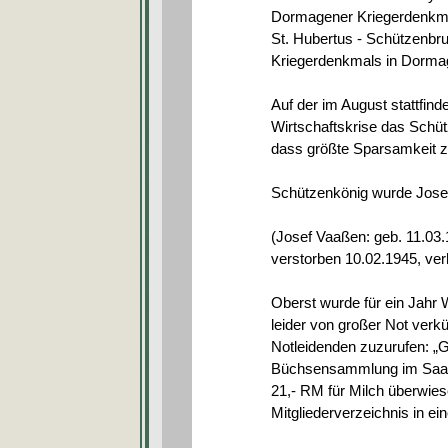
Dormagener Kriegerdenkmal
St. Hubertus - Schützenbru
Kriegerdenkmals in Dormage
Auf der im August stattfin
Wirtschaftskrise das Schütz
dass größte Sparsamkeit zu
Schützenkönig wurde Josef
(Josef Vaaßen: geb. 11.03.1
verstorben 10.02.1945, ver
Oberst wurde für ein Jahr W
leider von großer Not verk
Notleidenden zuzurufen: „Ge
Büchsensammlung im Saal d
21,- RM für Milch überwie
Mitgliederverzeichnis in ei