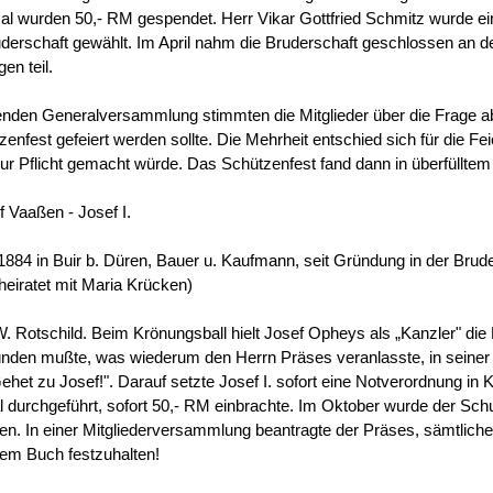
 wurden 50,- RM gespendet. Herr Vikar Gottfried Schmitz wurde e
derschaft gewählt. Im April nahm die Bruderschaft geschlossen an d
n teil.
denden Generalversammlung stimmten die Mitglieder über die Frage ab
enfest gefeiert werden sollte. Die Mehrheit entschied sich für die Fe
r Pflicht gemacht würde. Das Schützenfest fand dann in überfülltem 
 Vaaßen - Josef I.
884 in Buir b. Düren, Bauer u. Kaufmann, seit Gründung in der Bruder
heiratet mit Maria Krücken)
. Rotschild. Beim Krönungsball hielt Josef Opheys als „Kanzler" die 
ünden mußte, was wiederum den Herrn Präses veranlasste, in seiner
het zu Josef!". Darauf setzte Josef I. sofort eine Notverordnung in Kr
urchgeführt, sofort 50,- RM einbrachte. Im Oktober wurde der Schu
sen. In einer Mitgliederversammlung beantragte der Präses, sämtlic
nem Buch festzuhalten!