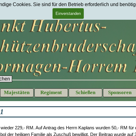
ige Cookies. Sie sind für den Betrieb erforderlich und benötig
Einverstanden
chen
Menü überspringen
Majestäten
Regiment
Schießen
Sponsoren
▼
▼
▼
▼
31
wieder 229,- RM. Auf Antrag des Herrn Kaplans wurden 50,- RM für d
l der heiligen Familie als Zuschuß bewilligt. Der Beitrag wurde auf 