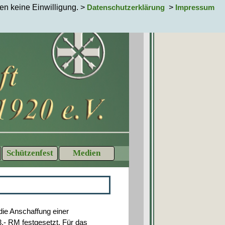
en keine Einwilligung. >
>
Datenschutzerklärung
Impressum
Schützenfest
Medien
▼
▼
▼
ie Anschaffung einer
3,- RM festgesetzt. Für das