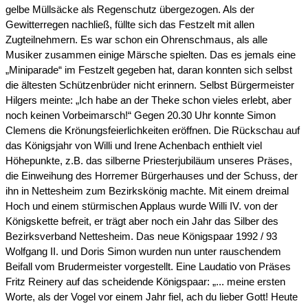
gelbe Müllsäcke als Regenschutz übergezogen. Als der
Gewitterregen nachließ, füllte sich das Festzelt mit allen
Zugteilnehmern. Es war schon ein Ohrenschmaus, als alle
Musiker zusammen einige Märsche spielten. Das es jemals eine
„Miniparade“ im Festzelt gegeben hat, daran konnten sich selbst
die ältesten Schützenbrüder nicht erinnern. Selbst Bürgermeister
Hilgers meinte: „Ich habe an der Theke schon vieles erlebt, aber
noch keinen Vorbeimarsch!“ Gegen 20.30 Uhr konnte Simon
Clemens die Krönungsfeierlichkeiten eröffnen. Die Rückschau auf
das Königsjahr von Willi und Irene Achenbach enthielt viel
Höhepunkte, z.B. das silberne Priesterjubiläum unseres Präses,
die Einweihung des Horremer Bürgerhauses und der Schuss, der
ihn in Nettesheim zum Bezirkskönig machte. Mit einem dreimal
Hoch und einem stürmischen Applaus wurde Willi IV. von der
Königskette befreit, er trägt aber noch ein Jahr das Silber des
Bezirksverband Nettesheim. Das neue Königspaar 1992 / 93
Wolfgang II. und Doris Simon wurden nun unter rauschendem
Beifall vom Brudermeister vorgestellt. Eine Laudatio von Präses
Fritz Reinery auf das scheidende Königspaar: „... meine ersten
Worte, als der Vogel vor einem Jahr fiel, ach du lieber Gott! Heute