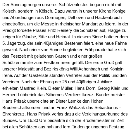
Der Sonntagmorgen unseres Schützenfestes begann nicht mit
Kölsch, sondern in Kölsch. Dazu waren in unserer Kirche Könige
und Abordnungen aus Dormagen, Delhoven und Hackenbroich
eingetroffen, um die Messe in rheinischer Mundart zu feiern. In der
Predigt forderte Präses Fritz Reinery die Schützen auf, Flagge zu
zeigen für Glaube, Sitte und Heimat. In diesem Sinne hatte er dem
5. Jägerzug, der sein 40jähriges Bestehen feiert, eine neue Fahne
geweiht. Nach einer von Sonne begleiteten Frühparade hatte sich
das Festzelt mit geladenen Gästen und einer großen
Schützenfamilie zum Festkommers gefüllt. Der erste Gruß galt
unserer Majestät und Bezirkskönig Willi Achenbach und Königin
Irene. Auf der Gästeliste standen Vertreter aus der Politik und den
Vereinen. Nach der Ehrung der 25 und 40jährigen Jubilare
erhielten Manfred Klein, Dieter Müller, Hans Dorn, Georg Klein und
Herbert Lübberink das Silbernes Verdienstkreuz. Bundesmeister
Hans Prisak überreichte an Dieter Lemke den Hohen
Bruderschaftsorden und an Franz Walczak das Sebastianus -
Ehrenkreuz. Hans Prisak verlas dazu die Verleihungsurkunde des
Bundes. Um 16.30 Uhr bedankte sich der Brudermeister im Zelt
bei allen Schützen aus nah und fern für den gelungenen Festzug.