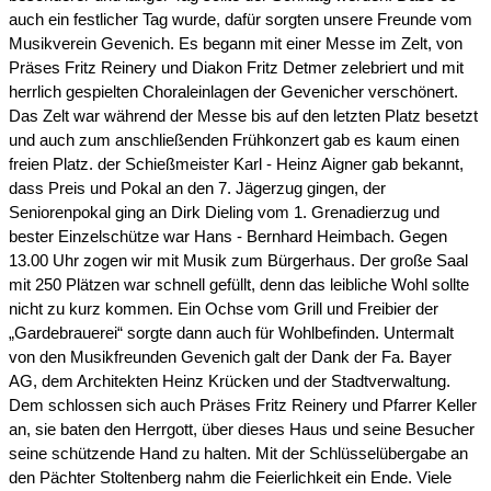
auch ein festlicher Tag wurde, dafür sorgten unsere Freunde vom
Musikverein Gevenich. Es begann mit einer Messe im Zelt, von
Präses Fritz Reinery und Diakon Fritz Detmer zelebriert und mit
herrlich gespielten Choraleinlagen der Gevenicher verschönert.
Das Zelt war während der Messe bis auf den letzten Platz besetzt
und auch zum anschließenden Frühkonzert gab es kaum einen
freien Platz. der Schießmeister Karl - Heinz Aigner gab bekannt,
dass Preis und Pokal an den 7. Jägerzug gingen, der
Seniorenpokal ging an Dirk Dieling vom 1. Grenadierzug und
bester Einzelschütze war Hans - Bernhard Heimbach. Gegen
13.00 Uhr zogen wir mit Musik zum Bürgerhaus. Der große Saal
mit 250 Plätzen war schnell gefüllt, denn das leibliche Wohl sollte
nicht zu kurz kommen. Ein Ochse vom Grill und Freibier der
„Gardebrauerei“ sorgte dann auch für Wohlbefinden. Untermalt
von den Musikfreunden Gevenich galt der Dank der Fa. Bayer
AG, dem Architekten Heinz Krücken und der Stadtverwaltung.
Dem schlossen sich auch Präses Fritz Reinery und Pfarrer Keller
an, sie baten den Herrgott, über dieses Haus und seine Besucher
seine schützende Hand zu halten. Mit der Schlüsselübergabe an
den Pächter Stoltenberg nahm die Feierlichkeit ein Ende. Viele