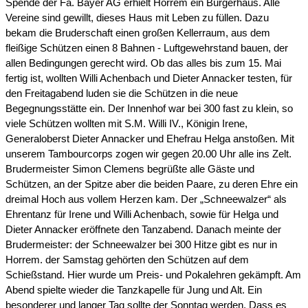
Spende der Fa. Bayer AG erhielt Horrem ein Bürgerhaus. Alle
Vereine sind gewillt, dieses Haus mit Leben zu füllen. Dazu
bekam die Bruderschaft einen großen Kellerraum, aus dem
fleißige Schützen einen 8 Bahnen - Luftgewehrstand bauen, der
allen Bedingungen gerecht wird. Ob das alles bis zum 15. Mai
fertig ist, wollten Willi Achenbach und Dieter Annacker testen, für
den Freitagabend luden sie die Schützen in die neue
Begegnungsstätte ein. Der Innenhof war bei 300 fast zu klein, so
viele Schützen wollten mit S.M. Willi IV., Königin Irene,
Generaloberst Dieter Annacker und Ehefrau Helga anstoßen. Mit
unserem Tambourcorps zogen wir gegen 20.00 Uhr alle ins Zelt.
Brudermeister Simon Clemens begrüßte alle Gäste und
Schützen, an der Spitze aber die beiden Paare, zu deren Ehre ein
dreimal Hoch aus vollem Herzen kam. Der „Schneewalzer“ als
Ehrentanz für Irene und Willi Achenbach, sowie für Helga und
Dieter Annacker eröffnete den Tanzabend. Danach meinte der
Brudermeister: der Schneewalzer bei 300 Hitze gibt es nur in
Horrem. der Samstag gehörten den Schützen auf dem
Schießstand. Hier wurde um Preis- und Pokalehren gekämpft. Am
Abend spielte wieder die Tanzkapelle für Jung und Alt. Ein
besonderer und langer Tag sollte der Sonntag werden. Dass es