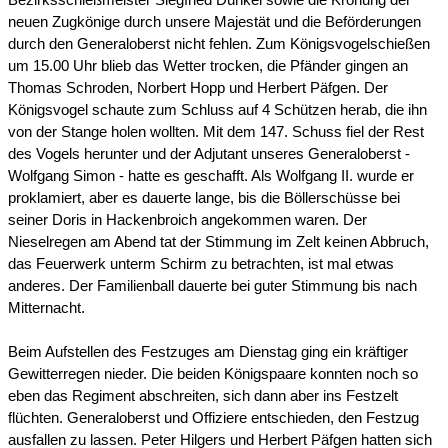
Bezirksschießmeister Siegfried Dunkel sowie die Krönung der
neuen Zugkönige durch unsere Majestät und die Beförderungen
durch den Generaloberst nicht fehlen. Zum Königsvogelschießen
um 15.00 Uhr blieb das Wetter trocken, die Pfänder gingen an
Thomas Schroden, Norbert Hopp und Herbert Päfgen. Der
Königsvogel schaute zum Schluss auf 4 Schützen herab, die ihn
von der Stange holen wollten. Mit dem 147. Schuss fiel der Rest
des Vogels herunter und der Adjutant unseres Generaloberst -
Wolfgang Simon - hatte es geschafft. Als Wolfgang II. wurde er
proklamiert, aber es dauerte lange, bis die Böllerschüsse bei
seiner Doris in Hackenbroich angekommen waren. Der
Nieselregen am Abend tat der Stimmung im Zelt keinen Abbruch,
das Feuerwerk unterm Schirm zu betrachten, ist mal etwas
anderes. Der Familienball dauerte bei guter Stimmung bis nach
Mitternacht.
Beim Aufstellen des Festzuges am Dienstag ging ein kräftiger
Gewitterregen nieder. Die beiden Königspaare konnten noch so
eben das Regiment abschreiten, sich dann aber ins Festzelt
flüchten. Generaloberst und Offiziere entschieden, den Festzug
ausfallen zu lassen. Peter Hilgers und Herbert Päfgen hatten sich