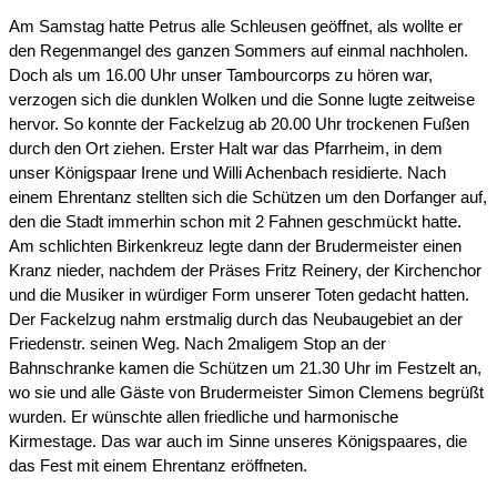
Am Samstag hatte Petrus alle Schleusen geöffnet, als wollte er
den Regenmangel des ganzen Sommers auf einmal nachholen.
Doch als um 16.00 Uhr unser Tambourcorps zu hören war,
verzogen sich die dunklen Wolken und die Sonne lugte zeitweise
hervor. So konnte der Fackelzug ab 20.00 Uhr trockenen Fußen
durch den Ort ziehen. Erster Halt war das Pfarrheim, in dem
unser Königspaar Irene und Willi Achenbach residierte. Nach
einem Ehrentanz stellten sich die Schützen um den Dorfanger auf,
den die Stadt immerhin schon mit 2 Fahnen geschmückt hatte.
Am schlichten Birkenkreuz legte dann der Brudermeister einen
Kranz nieder, nachdem der Präses Fritz Reinery, der Kirchenchor
und die Musiker in würdiger Form unserer Toten gedacht hatten.
Der Fackelzug nahm erstmalig durch das Neubaugebiet an der
Friedenstr. seinen Weg. Nach 2maligem Stop an der
Bahnschranke kamen die Schützen um 21.30 Uhr im Festzelt an,
wo sie und alle Gäste von Brudermeister Simon Clemens begrüßt
wurden. Er wünschte allen friedliche und harmonische
Kirmestage. Das war auch im Sinne unseres Königspaares, die
das Fest mit einem Ehrentanz eröffneten.