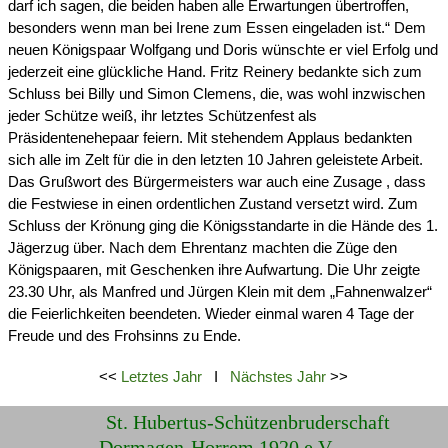
darf ich sagen, die beiden haben alle Erwartungen übertroffen,
besonders wenn man bei Irene zum Essen eingeladen ist.“ Dem
neuen Königspaar Wolfgang und Doris wünschte er viel Erfolg und
jederzeit eine glückliche Hand. Fritz Reinery bedankte sich zum
Schluss bei Billy und Simon Clemens, die, was wohl inzwischen
jeder Schütze weiß, ihr letztes Schützenfest als
Präsidentenehepaar feiern. Mit stehendem Applaus bedankten
sich alle im Zelt für die in den letzten 10 Jahren geleistete Arbeit.
Das Grußwort des Bürgermeisters war auch eine Zusage , dass
die Festwiese in einen ordentlichen Zustand versetzt wird. Zum
Schluss der Krönung ging die Königsstandarte in die Hände des 1.
Jägerzug über. Nach dem Ehrentanz machten die Züge den
Königspaaren, mit Geschenken ihre Aufwartung. Die Uhr zeigte
23.30 Uhr, als Manfred und Jürgen Klein mit dem „Fahnenwalzer“
die Feierlichkeiten beendeten. Wieder einmal waren 4 Tage der
Freude und des Frohsinns zu Ende.
<<
Letztes Jahr
I
Nächstes Jahr
>>
St. Hubertus-Schützenbruderschaft
Dormagen-Horrem 1920 e.V.