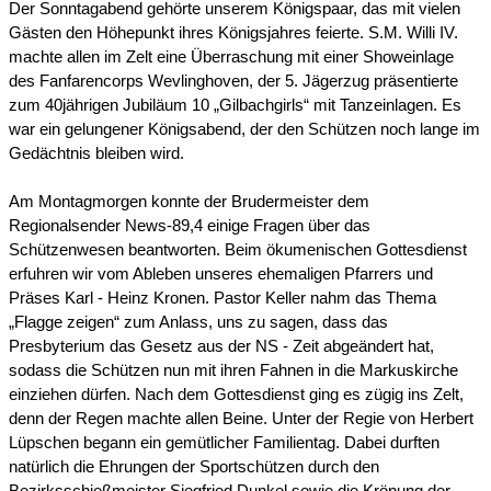
Der Sonntagabend gehörte unserem Königspaar, das mit vielen
Gästen den Höhepunkt ihres Königsjahres feierte. S.M. Willi IV.
machte allen im Zelt eine Überraschung mit einer Showeinlage
des Fanfarencorps Wevlinghoven, der 5. Jägerzug präsentierte
zum 40jährigen Jubiläum 10 „Gilbachgirls“ mit Tanzeinlagen. Es
war ein gelungener Königsabend, der den Schützen noch lange im
Gedächtnis bleiben wird.
Am Montagmorgen konnte der Brudermeister dem
Regionalsender News-89,4 einige Fragen über das
Schützenwesen beantworten. Beim ökumenischen Gottesdienst
erfuhren wir vom Ableben unseres ehemaligen Pfarrers und
Präses Karl - Heinz Kronen. Pastor Keller nahm das Thema
„Flagge zeigen“ zum Anlass, uns zu sagen, dass das
Presbyterium das Gesetz aus der NS - Zeit abgeändert hat,
sodass die Schützen nun mit ihren Fahnen in die Markuskirche
einziehen dürfen. Nach dem Gottesdienst ging es zügig ins Zelt,
denn der Regen machte allen Beine. Unter der Regie von Herbert
Lüpschen begann ein gemütlicher Familientag. Dabei durften
natürlich die Ehrungen der Sportschützen durch den