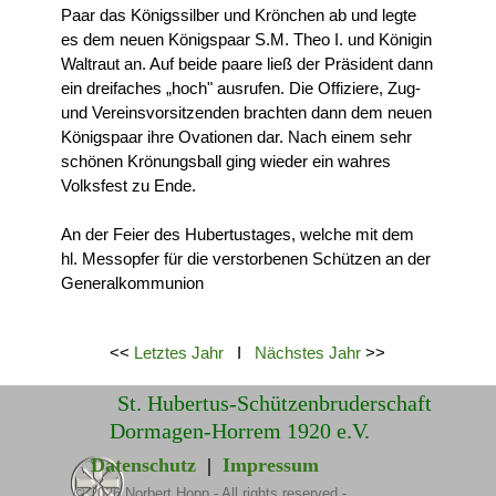
Paar das Königssilber und Krönchen ab und legte
es dem neuen Königspaar S.M. Theo I. und Königin
Waltraut an. Auf beide paare ließ der Präsident dann
ein dreifaches „hoch" ausrufen. Die Offiziere, Zug-
und Vereinsvorsitzenden brachten dann dem neuen
Königspaar ihre Ovationen dar. Nach einem sehr
schönen Krönungsball ging wieder ein wahres
Volksfest zu Ende.
An der Feier des Hubertustages, welche mit dem
hl. Messopfer für die verstorbenen Schützen an der
Generalkommunion
<<
Letztes Jahr
I
Nächstes Jahr
>>
St. Hubertus-Schützenbruderschaft
Dormagen-Horrem 1920 e.V.
Datenschutz
|
Impressum
©
2026
Norbert Hopp - All rights reserved -