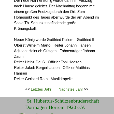
Der neue Hahnenkönig wurde dann im Festzug
nach Hause geleitet. Der Nachmittag begann mit
einem großen Festzug durch den Ort. Zum
Höhepunkt des Tages aber wurde der am Abend im
Saale Th. Schunk stattfindende große
Krönungsball.
Neuer König wurde Gottfried Pullem - Gottfried II
Oberst Wilhelm Marto Reiter Johann Hansen
Adjutant Heinrich Güsgen Fahnenträger Johann
Zaum
Reiter Heinz Deuß Offizier Toni Heesen
Reiter Jakob Bergerhausen Offizier Matthias
Hansen
Reiter Gerhard Rath Musikkapelle
<<
Letztes Jahr
I
Nächstes Jahr
>>
St. Hubertus-Schützenbruderschaft
Dormagen-Horrem 1920 e.V.