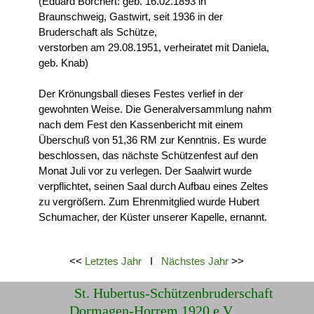
(Eduard Borchert: geb. 16.02.1893 in
Braunschweig, Gastwirt, seit 1936 in der
Bruderschaft als Schütze,
verstorben am 29.08.1951, verheiratet mit Daniela,
geb. Knab)
Der Krönungsball dieses Festes verlief in der
gewohnten Weise. Die Generalversammlung nahm
nach dem Fest den Kassenbericht mit einem
Überschuß von 51,36 RM zur Kenntnis. Es wurde
beschlossen, das nächste Schützenfest auf den
Monat Juli vor zu verlegen. Der Saalwirt wurde
verpflichtet, seinen Saal durch Aufbau eines Zeltes
zu vergrößern. Zum Ehrenmitglied wurde Hubert
Schumacher, der Küster unserer Kapelle, ernannt.
<<
Letztes Jahr
I
Nächstes Jahr
>>
St. Hubertus-Schützenbruderschaft
Dormagen-Horrem 1920 e.V.