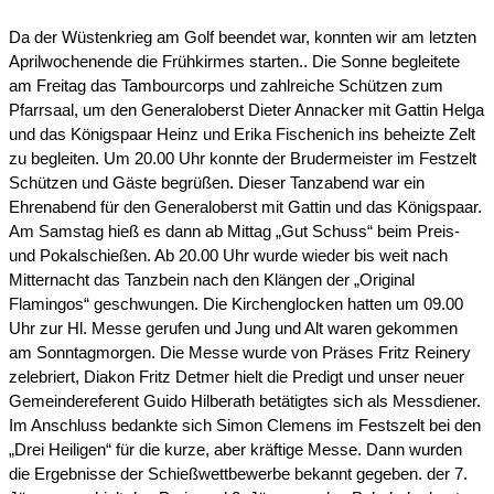
Da der Wüstenkrieg am Golf beendet war, konnten wir am letzten
Aprilwochenende die Frühkirmes starten.. Die Sonne begleitete
am Freitag das Tambourcorps und zahlreiche Schützen zum
Pfarrsaal, um den Generaloberst Dieter Annacker mit Gattin Helga
und das Königspaar Heinz und Erika Fischenich ins beheizte Zelt
zu begleiten. Um 20.00 Uhr konnte der Brudermeister im Festzelt
Schützen und Gäste begrüßen. Dieser Tanzabend war ein
Ehrenabend für den Generaloberst mit Gattin und das Königspaar.
Am Samstag hieß es dann ab Mittag „Gut Schuss“ beim Preis-
und Pokalschießen. Ab 20.00 Uhr wurde wieder bis weit nach
Mitternacht das Tanzbein nach den Klängen der „Original
Flamingos“ geschwungen. Die Kirchenglocken hatten um 09.00
Uhr zur Hl. Messe gerufen und Jung und Alt waren gekommen
am Sonntagmorgen. Die Messe wurde von Präses Fritz Reinery
zelebriert, Diakon Fritz Detmer hielt die Predigt und unser neuer
Gemeindereferent Guido Hilberath betätigtes sich als Messdiener.
Im Anschluss bedankte sich Simon Clemens im Festszelt bei den
„Drei Heiligen“ für die kurze, aber kräftige Messe. Dann wurden
die Ergebnisse der Schießwettbewerbe bekannt gegeben. der 7.