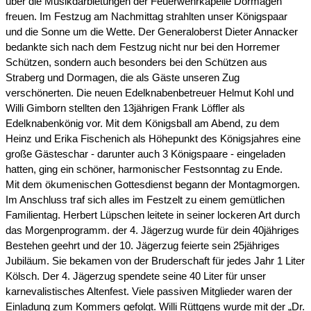
über die Musikdarbietungen der Feuerwehrkapelle Dormagen
freuen. Im Festzug am Nachmittag strahlten unser Königspaar
und die Sonne um die Wette. Der Generaloberst Dieter Annacker
bedankte sich nach dem Festzug nicht nur bei den Horremer
Schützen, sondern auch besonders bei den Schützen aus
Straberg und Dormagen, die als Gäste unseren Zug
verschönerten. Die neuen Edelknabenbetreuer Helmut Kohl und
Willi Gimborn stellten den 13jährigen Frank Löffler als
Edelknabenkönig vor. Mit dem Königsball am Abend, zu dem
Heinz und Erika Fischenich als Höhepunkt des Königsjahres eine
große Gästeschar - darunter auch 3 Königspaare - eingeladen
hatten, ging ein schöner, harmonischer Festsonntag zu Ende.
Mit dem ökumenischen Gottesdienst begann der Montagmorgen.
Im Anschluss traf sich alles im Festzelt zu einem gemütlichen
Familientag. Herbert Lüpschen leitete in seiner lockeren Art durch
das Morgenprogramm. der 4. Jägerzug wurde für dein 40jähriges
Bestehen geehrt und der 10. Jägerzug feierte sein 25jähriges
Jubiläum. Sie bekamen von der Bruderschaft für jedes Jahr 1 Liter
Kölsch. Der 4. Jägerzug spendete seine 40 Liter für unser
karnevalistisches Altenfest. Viele passiven Mitglieder waren der
Einladung zum Kommers gefolgt. Willi Rüttgens wurde mit der „Dr.