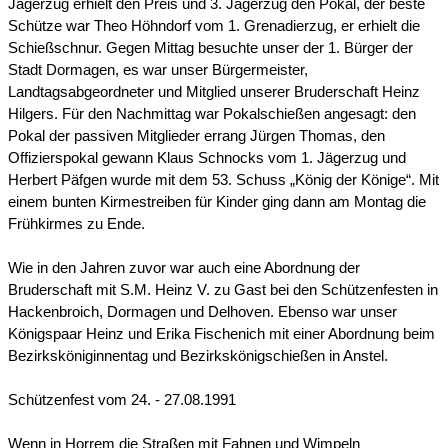
Jägerzug erhielt den Preis und 3. Jägerzug den Pokal, der beste
Schütze war Theo Höhndorf vom 1. Grenadierzug, er erhielt die
Schießschnur. Gegen Mittag besuchte unser der 1. Bürger der
Stadt Dormagen, es war unser Bürgermeister,
Landtagsabgeordneter und Mitglied unserer Bruderschaft Heinz
Hilgers. Für den Nachmittag war Pokalschießen angesagt: den
Pokal der passiven Mitglieder errang Jürgen Thomas, den
Offizierspokal gewann Klaus Schnocks vom 1. Jägerzug und
Herbert Päfgen wurde mit dem 53. Schuss „König der Könige“. Mit
einem bunten Kirmestreiben für Kinder ging dann am Montag die
Frühkirmes zu Ende.
Wie in den Jahren zuvor war auch eine Abordnung der
Bruderschaft mit S.M. Heinz V. zu Gast bei den Schützenfesten in
Hackenbroich, Dormagen und Delhoven. Ebenso war unser
Königspaar Heinz und Erika Fischenich mit einer Abordnung beim
Bezirksköniginnentag und Bezirkskönigschießen in Anstel.
Schützenfest vom 24. - 27.08.1991
Wenn in Horrem die Straßen mit Fahnen und Wimpeln