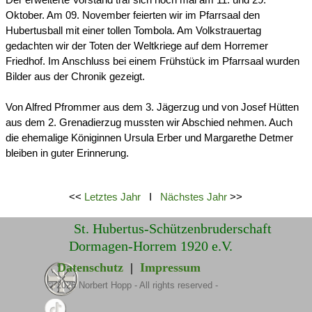
Der erweiterte Vorstand traf sich noch mal am 11. und 29.
Oktober. Am 09. November feierten wir im Pfarrsaal den
Hubertusball mit einer tollen Tombola. Am Volkstrauertag
gedachten wir der Toten der Weltkriege auf dem Horremer
Friedhof. Im Anschluss bei einem Frühstück im Pfarrsaal wurden
Bilder aus der Chronik gezeigt.
Von Alfred Pfrommer aus dem 3. Jägerzug und von Josef Hütten
aus dem 2. Grenadierzug mussten wir Abschied nehmen. Auch
die ehemalige Königinnen Ursula Erber und Margarethe Detmer
bleiben in guter Erinnerung.
<<
Letztes Jahr
I
Nächstes Jahr
>>
St. Hubertus-Schützenbruderschaft
Dormagen-Horrem 1920 e.V.
Datenschutz
|
Impressum
©
2026
Norbert Hopp - All rights reserved -