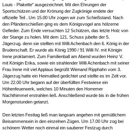
Louis - Plakette“ ausgezeichnet. Mit den Ehrungen der
Sportschützen und der Krönung der Zugkönige endete der
offizielle Teil . Um 15.00 Uhr zogen wir zum Schießstand. Nach
den Pfänderschießen ging es dem Königsvogel ans hölzerne
Gefieder. Zum Ende versuchten 12 Schützen, das letzte Holz von
der Stange zu holen. Mit dem 121. Schuss jubelte der 5.
Jägerzug. denn sie stellten mit Willi Achenbach den 6. König in der
Bruderschaft. Er wurde als König 1990 / 91 Willi IV. mit Königin
Irene proklamiert. Zum Familienball am Abend wurden Heinz V.
mit Königin Erika, sowie ein strahlender Willi Achenbach mit seiner
Frau Irene mit viel Applaus begrüßt Wienand Ripphahn vom 3.
Jägerzug hatte ein Heimatlied gedichtet und stellte es im Zelt vor.
Um 22.00 Uhr begann auf der überfüllten Festwiese ein
Höhenfeuerwerk, welches 10 Minuten den Horremer
Nachthimmel erstrahlen ließ. Anschließend wurde bis in die frühen
Morgenstunden getanzt.
Den letzten Festtag ließ man langsam angehen mit gemütlichem
Beisammensein in den einzelnen Zügen. Um 17.00 Uhr zog bei
schönem Wetter noch einmal ein sauberer Festzug durch