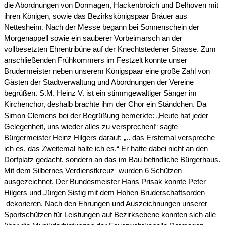
die Abordnungen von Dormagen, Hackenbroich und Delhoven mit
ihren Königen, sowie das Bezirkskönigspaar Bräuer aus
Nettesheim. Nach der Messe begann bei Sonnenschein der
Morgenappell sowie ein sauberer Vorbeimarsch an der
vollbesetzten Ehrentribüne auf der Knechtstedener Strasse. Zum
anschließenden Frühkommers im Festzelt konnte unser
Brudermeister neben unserem Königspaar eine große Zahl von
Gästen der Stadtverwaltung und Abordnungen der Vereine
begrüßen. S.M. Heinz V. ist ein stimmgewaltiger Sänger im
Kirchenchor, deshalb brachte ihm der Chor ein Ständchen. Da
Simon Clemens bei der Begrüßung bemerkte: „Heute hat jeder
Gelegenheit, uns wieder alles zu versprechen!“ sagte
Bürgermeister Heinz Hilgers darauf: „.. das Erstemal verspreche
ich es, das Zweitemal halte ich es.“ Er hatte dabei nicht an den
Dorfplatz gedacht, sondern an das im Bau befindliche Bürgerhaus.
Mit dem Silbernes Verdienstkreuz wurden 6 Schützen
ausgezeichnet. Der Bundesmeister Hans Prisak konnte Peter
Hilgers und Jürgen Sistig mit dem Hohen Bruderschaftsorden
dekorieren. Nach den Ehrungen und Auszeichnungen unserer
Sportschützen für Leistungen auf Bezirksebene konnten sich alle