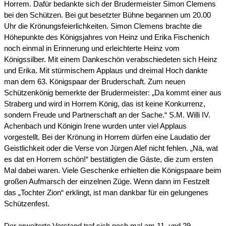
Horrem. Dafür bedankte sich der Brudermeister Simon Clemens
bei den Schützen. Bei gut besetzter Bühne begannen um 20.00
Uhr die Krönungsfeierlichkeiten. Simon Clemens brachte die
Höhepunkte des Königsjahres von Heinz und Erika Fischenich
noch einmal in Erinnerung und erleichterte Heinz vom
Königssilber. Mit einem Dankeschön verabschiedeten sich Heinz
und Erika. Mit stürmischem Applaus und dreimal Hoch dankte
man dem 63. Königspaar der Bruderschaft. Zum neuen
Schützenkönig bemerkte der Brudermeister: „Da kommt einer aus
Straberg und wird in Horrem König, das ist keine Konkurrenz,
sondern Freude und Partnerschaft an der Sache.“ S.M. Willi IV.
Achenbach und Königin Irene wurden unter viel Applaus
vorgestellt. Bei der Krönung in Horrem dürfen eine Laudatio der
Geistlichkeit oder die Verse von Jürgen Alef nicht fehlen. „Nä, wat
es dat en Horrem schön!“ bestätigten die Gäste, die zum ersten
Mal dabei waren. Viele Geschenke erhielten die Königspaare beim
großen Aufmarsch der einzelnen Züge. Wenn dann im Festzelt
das „Tochter Zion“ erklingt, ist man dankbar für ein gelungenes
Schützenfest.